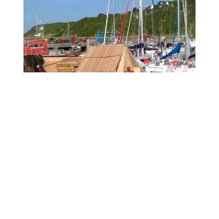
GROIX - BRETAGNE
Charpente de l''EHPAD de l’île de Groix