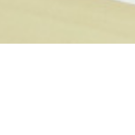
1
/
4
Étape suivante