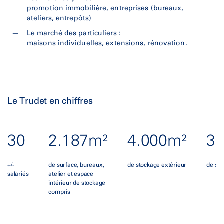
promotion immobilière, entreprises (bureaux,
ateliers, entrepôts)
Le marché des particuliers :
maisons individuelles, extensions, rénovation.
Le Trudet en chiffres
30
2.187m²
4.000m²
3
+/-
de surface, bureaux,
de stockage extérieur
de sto
salariés
atelier et espace
intérieur de stockage
compris